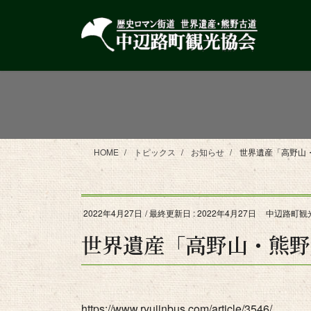
コ
ナ
ン
ビ
テ
ゲ
ン
ー
ツ
シ
に
ョ
移
ン
動
に
移
HOME
トピックス
お知らせ
世界遺産「高野山
動
2022年4月27日
/ 最終更新日 :
2022年4月27日
中辺路町観
世界遺産「高野山・熊野
https://www.ryujinbus.com/article/3546/