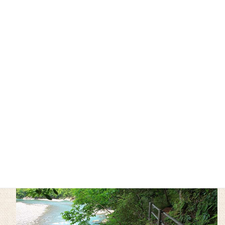
住吉神社を過ぎ、川沿いの車道を歩いていきます。「のごし橋」
を過ぎるとあぜ道に入り、すぐに川沿いの古道に入ります。
しばらくは川沿いの古道が続
きます。一部は熊野参詣道中
辺路の一部として、世界遺産
に登録されています。
道の駅ふるさとセンター大塔の対岸を過ぎ、国道の橋をくぐった
あと、北郡越の小さな峠に差し掛かります。現在の国道311号線は
トンネルとなっていますが、その上を通る古道です。途中、庚申
さんや石碑がある古道らしい道です。