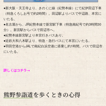
●新大阪・天王寺より、きのくに線（紀勢本線）にて紀伊田辺下車
（特急くろしお号で約2時間）。田辺駅よりバスで中辺路、本宮に
いたる。
●名古屋から、JR紀勢本線で新宮駅下車（特急南紀号で約3時間30
分）。新宮駅からバスで田辺市へ。
●紀勢本線新宮駅より本宮行きバスあり。
●近鉄大和八木駅より、特急・急行バスにて本宮にいたる。
●羽田空港からJALで南紀白浜空港に搭乗し約1時間。バスで田辺市
にいたる。
詳しくはコチラ→
熊野参詣道を歩くときの心得