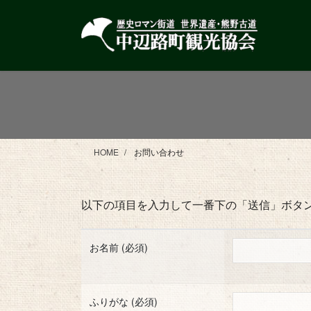
コ
ナ
ン
ビ
テ
ゲ
ン
ー
ツ
シ
に
ョ
移
ン
動
に
移
HOME
お問い合わせ
動
以下の項目を入力して一番下の「送信」ボタ
お名前 (必須)
ふりがな (必須)