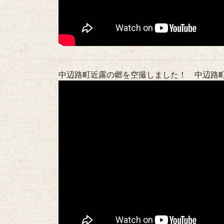
中辺路町近露の郷を空撮しました！ 中辺路