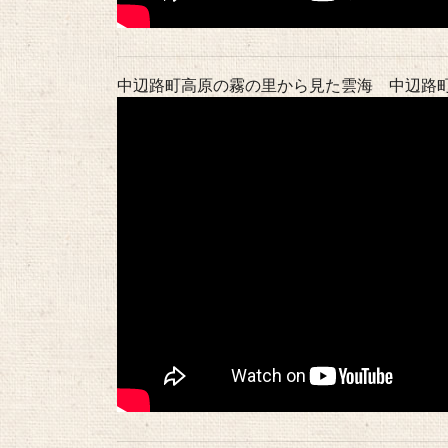
中辺路町高原の霧の里から見た雲海 中辺路