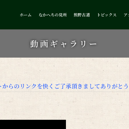
ホーム
なかへちの見所
熊野古道
トピックス
ア
動画ギャラリー
トからのリンクを快くご了承頂きましてありがとう