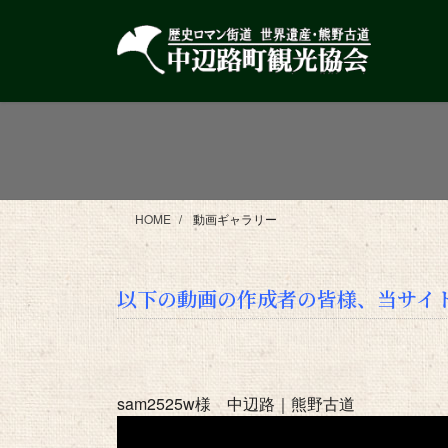
コ
ナ
ン
ビ
テ
ゲ
ン
ー
ツ
シ
に
ョ
移
ン
動
に
移
HOME
動画ギャラリー
動
以下の動画の作成者の皆様、当サイ
sam2525w様 中辺路｜熊野古道