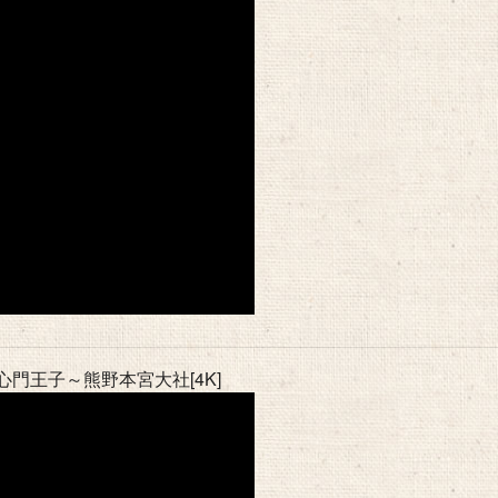
門王子～熊野本宮大社[4K]