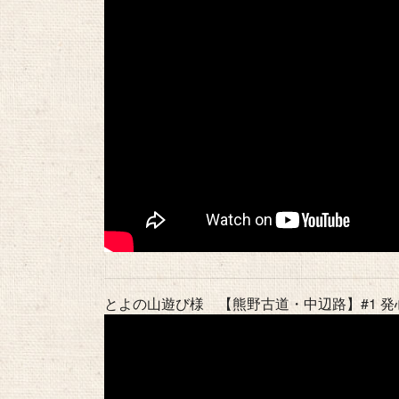
とよの山遊び様 【熊野古道・中辺路】#1 発心