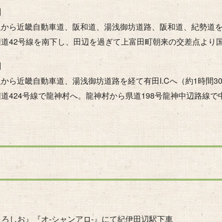
】
から近畿自動車道、阪和道、湯浅御坊道路、阪和道、紀勢道を経
国道42号線を南下し、田辺を過ぎて上富田町朝来の交差点より国
】
から近畿自動車道、湯浅御坊道路を経て有田I.Cへ（約1時間3
道424号線で龍神村へ。龍神村から県道198号龍神中辺路線で
くろしお』『オ-シャンアロ-』にて紀伊田辺駅下車