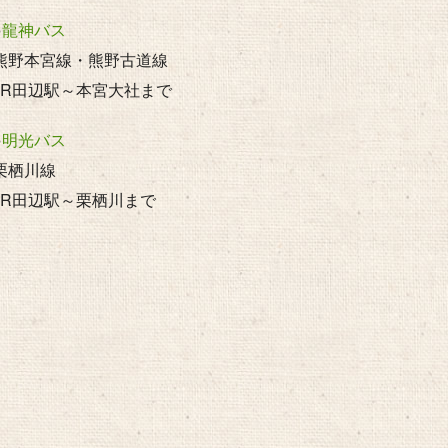
●
龍神バス
熊野本宮線・熊野古道線
JR田辺駅～本宮大社まで
●
明光バス
栗栖川線
JR田辺駅～栗栖川まで