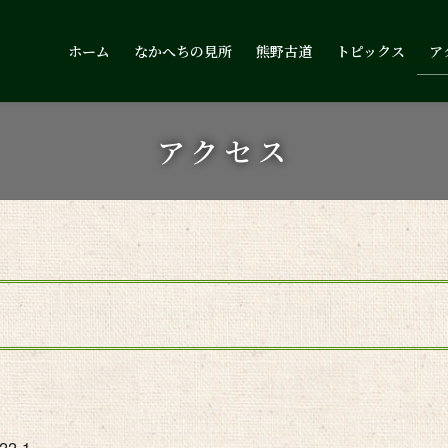
ホーム
なかへちの見所
熊野古道
トピックス
ア
アクセス
2-1