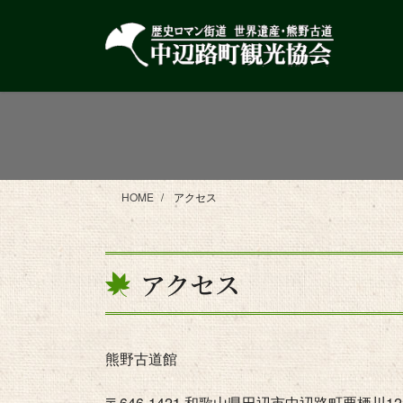
コ
ナ
ン
ビ
テ
ゲ
ン
ー
ツ
シ
に
ョ
移
ン
動
に
移
HOME
アクセス
動
アクセス
熊野古道館
〒646-1421 和歌山県田辺市中辺路町栗栖川122