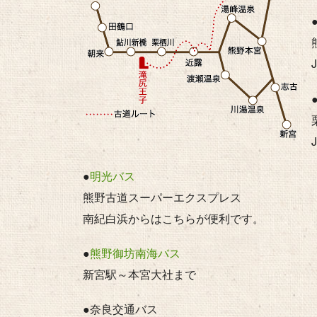
●
明光バス
熊野古道スーパーエクスプレス
南紀白浜からはこちらが便利です。
●
熊野御坊南海バス
新宮駅～本宮大社まで
●奈良交通バス