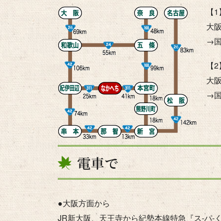
【1
大阪
→
【2
大阪
→国
電車で
●大阪方面から
JR新大阪、天王寺から紀勢本線特急『ス-パ-