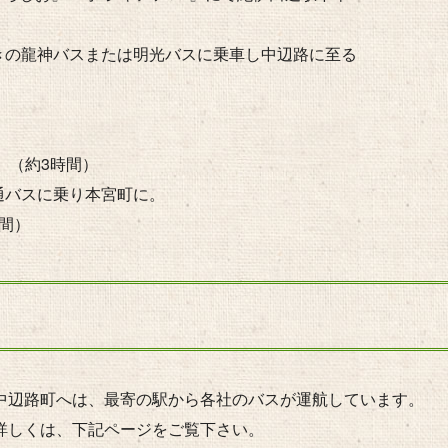
きの龍神バスまたは明光バスに乗車し中辺路に至る
 （約3時間）
通バスに乗り本宮町に。
間）
中辺路町へは、最寄の駅から各社のバスが運航しています。
詳しくは、下記ページをご覧下さい。