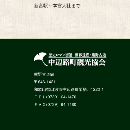
新宮駅～本宮大社まで
熊野古道館
〒646-1421
和歌山県田辺市中辺路町栗栖川1222-1
ＴＥＬ(0739）64-1470
ＦＡＸ(0739）64-1480