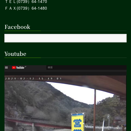
ＴＥＬ(0739）64-1470
ＦＡＸ(0739）64-1480
Facebook
Youtube