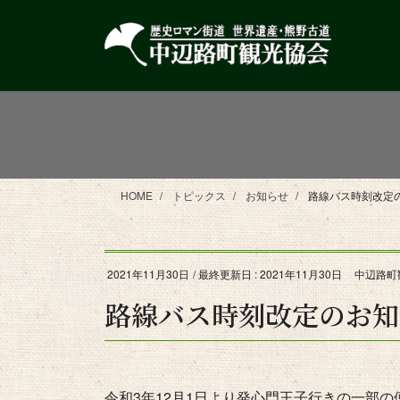
コ
ナ
ン
ビ
テ
ゲ
ン
ー
ツ
シ
に
ョ
移
ン
動
に
移
HOME
トピックス
お知らせ
路線バス時刻改定
動
2021年11月30日
/ 最終更新日 :
2021年11月30日
中辺路町
路線バス時刻改定のお知
令和3年12月1日より発心門王子行きの一部の