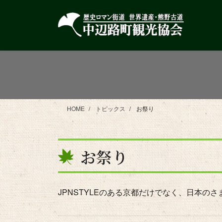
コ
ナ
ン
ビ
テ
ゲ
ン
ー
ツ
シ
に
ョ
移
ン
動
に
移
HOME
トピックス
お祭り
動
お祭り
JPNSTYLEのある京都だけでなく、日本の