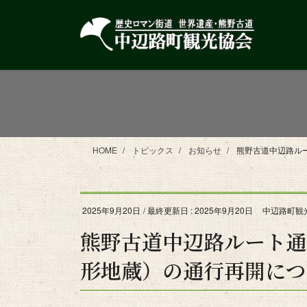
コ
ナ
ン
ビ
テ
ゲ
ン
ー
ツ
シ
に
ョ
移
ン
動
に
移
HOME
トピックス
お知らせ
熊野古道中辺路ル
動
2025年9月20日
/ 最終更新日 :
2025年9月20日
中辺路町観
熊野古道中辺路ルート通
形地蔵）の通行再開につ