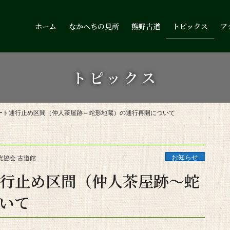
ホーム
なかへちの見所
熊野古道
トピックス
ア
トピックス
ート通行止め区間（仲人茶屋跡～蛇形地蔵）の通行再開について
お知らせ
光協会 古道館
行止め区間（仲人茶屋跡～蛇
いて