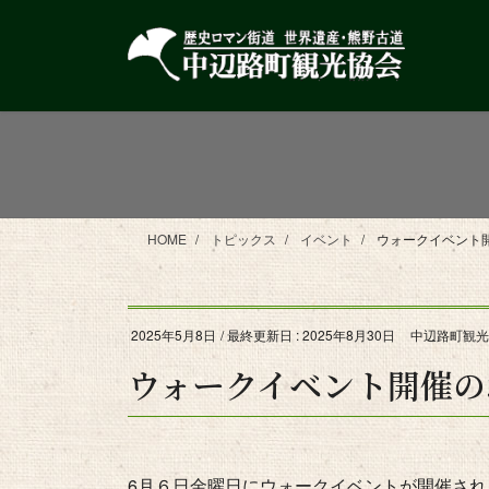
コ
ナ
ン
ビ
テ
ゲ
ン
ー
ツ
シ
に
ョ
移
ン
動
に
移
HOME
トピックス
イベント
ウォークイベント
動
2025年5月8日
/ 最終更新日 :
2025年8月30日
中辺路町観光
ウォークイベント開催の
6月６日金曜日にウォークイベントが開催され