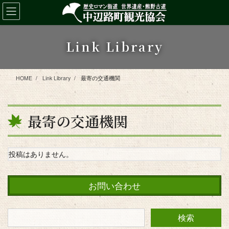
コ
ナ
ン
ビ
テ
ゲ
ン
ー
Link Library
ツ
シ
に
ョ
移
ン
HOME
Link Library
最寄の交通機関
動
に
移
動
最寄の交通機関
投稿はありません。
お問い合わせ