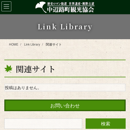
コ
ナ
ン
ビ
テ
ゲ
ン
ー
Link Library
ツ
シ
に
ョ
移
ン
HOME
Link Library
関連サイト
動
に
移
動
関連サイト
投稿はありません。
お問い合わせ